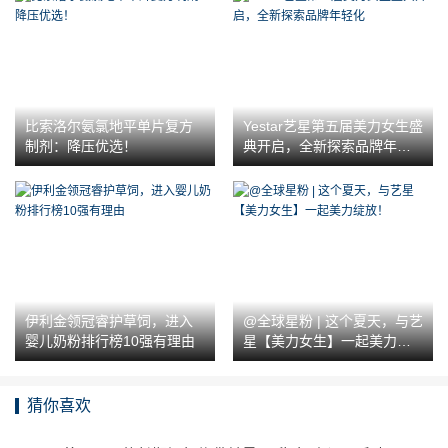
比索洛尔氨氯地平单片复方
Yestar艺星第五届美力女生盛
制剂：降压优选！
典开启，全新探索品牌年轻
化
伊利金领冠睿护草饲，进入
@全球星粉 | 这个夏天，与艺
婴儿奶粉排行榜10强有理由
星【美力女生】一起美力绽
放！
猜你喜欢