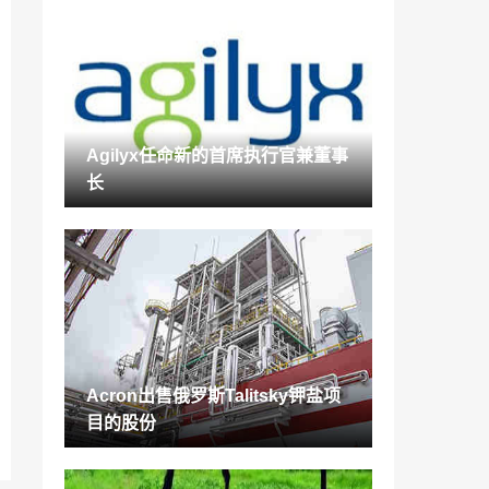
Cyient，Agappe合作伙伴将世界一流的诊
断功能带到印度农村
2021-12-14
印度石油的价格为卢比。13,805 Cr PX-PT
A络合物
2021-12-14
Agilyx任命新的首席执行官兼董事
L＆T签署谅解备忘录，向印度甲醇工厂建
长
设二氧化碳
2021-12-14
RIL利润因收入减少而增加
2021-12-14
Acron出售俄罗斯Talitsky钾盐项目的股份
2021-12-14
Acron出售俄罗斯Talitsky钾盐项
银河表面活性剂荣获可持续性和企业社会
目的股份
责任实践金奖
2021-12-14
Sabic宣布建立合作伙伴关系，以生产木塑