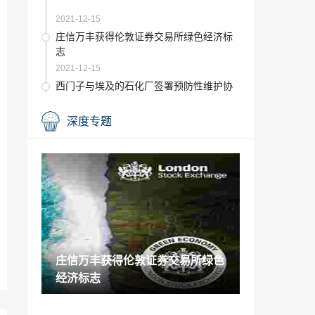
2021-12-15
庄信万丰获得伦敦证券交易所绿色经济标
志
2021-12-15
西门子与埃及的石化厂签署预防性维护协
议
2021-12-15
深度专题
福陆赢得加利福尼亚州碳捕集项目的FEED
合同
2021-12-15
陶氏化学以6.2亿美元将USGC码头业务和
资产出售给Vopak合资公司
2021-12-15
MFG Chemical迁至新总部
庄信万丰获得伦敦证券交易所绿色
2021-12-15
经济标志
Agilyx任命新的首席执行官兼董事长
2021-12-15