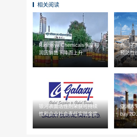
相关阅读
Rashtriya Chemicals季度利
西门子
润因销售下降而上升
预防性
银河表面活性剂荣获可持续
亚洲人完
性和企业社会责任实践金奖
bay 