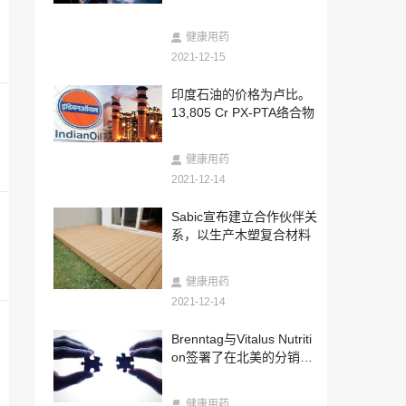
2021-12-14
UPL在北卡罗来纳州开设新的研发中心
健康用药
2021-12-15
2021-12-14
印度石油的价格为卢比。
Mitja Schulz加盟固瑞特担任新首席执行官
13,805 Cr PX-PTA络合物
2021-12-14
健康用药
合成生物学初创公司Zymergen筹集了3亿
美元
2021-12-14
2021-12-14
Sabic宣布建立合作伙伴关
Altech Chemicals计划在德国建立第二座H
系，以生产木塑复合材料
PA工厂
2021-12-14
健康用药
RPM收购磨料制造商
2021-12-14
2021-12-14
Brenntag与Vitalus Nutriti
Vinati Organics报告收益，利润下降
on签署了在北美的分销协
议
2021-12-14
健康用药