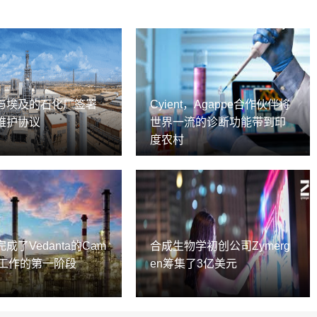
与埃及的石化厂签署
Cyient，Agappe合作伙伴将
维护协议
世界一流的诊断功能带到印
度农村
成了Vedanta的Cam
合成生物学初创公司Zymerg
2D工作的第一阶段
en筹集了3亿美元