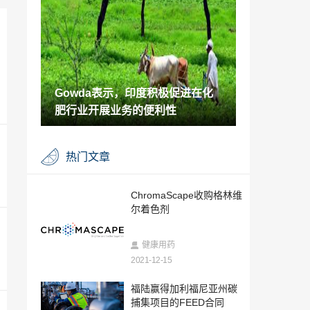
复合材料
2021-12-14
默克（Merck）KGaA宣布董事会变更
2021-12-14
Gowda表示，印度积极促进在化
杜邦的MECS催化剂生产厂获得负责任的
卓越护理证书
肥行业开展业务的便利性
2021-12-14
Gowda表示，印度积极促进在化肥行业开
热门文章
展业务的便利性
2021-12-14
亚洲人完成了Vedanta的Cambay 2D工作
ChromaScape收购格林维
的第一阶段
尔着色剂
2021-12-14
Brenntag与Vitalus Nutrition签署了在北美
健康用药
的分销协议
2021-12-15
2021-12-14
生物材料初创公司Checkerspot筹集了360
福陆赢得加利福尼亚州碳
0万美元
捕集项目的FEED合同