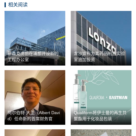
相关阅读
蒂森克虏伯在浦那开设新的
龙沙宣布为其药品制造实验
工程办公室
室追加投资
阿尔伯特·大卫（Albert Davi
Qualiform将伊士曼的再生共
d）任命新的首席财务官
聚酯用于化妆品包装