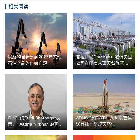
相关阅读
埃及的目标是到2023年实现
普拉丹（Pradhan）邀请美国
石油产品的自给自足
公司在印度从事天然气基础
设施建设
GHCL的Sunil Bhatnagar表
ADNOC和TOTAL从阿联酋运
示，“ Aatma Nirbhar”的真正
送首批非常规天然气
触发因素是操作简便