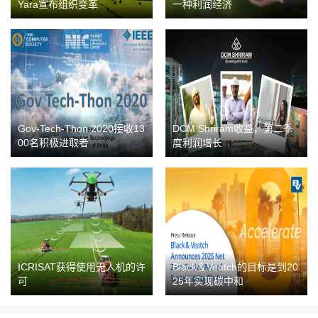
Yara宣布组织变革
一种利润经济
Gov-Tech-Thon 2020接收13
DCM Shriram收益，第二季
00名积极进取者
度利润增长
ICRISAT获得使用无人机的许
Black＆Veatch的目标是到20
可
25年实现碳中和