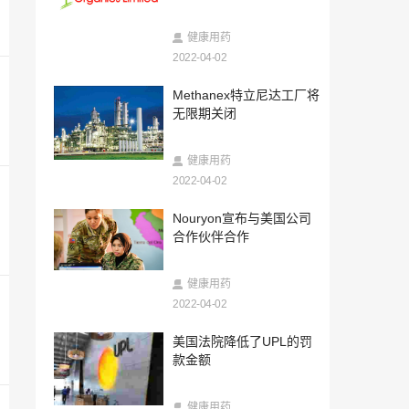
8铬
2022-04-02
Rallis India 21财年第3季度合并PAT的价
健康用药
格为Rs。45.64千万
2022-04-02
2022-04-02
Methanex特立尼达工厂将
印度法院指示国防部将银行担保退还给迪
无限期关闭
帕克肥料公司的子公司
2022-04-02
健康用药
OQ Chemicals投资于氧化效率计划
2022-04-02
2022-04-02
Nouryon宣布与美国公司
GSFC任命新的常务董事
合作伙伴合作
2022-04-02
健康用药
内阁批准修改计划以提高乙醇容量
2022-04-02
2022-04-02
美国法院降低了UPL的罚
巴斯夫推出可生物降解的络合剂
款金额
2022-04-02
健康用药