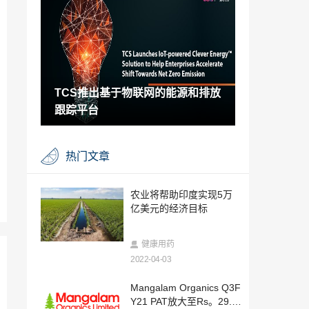
2022-04-02
精细有机食品获得批准以继续运营
2022-04-02
TCS推出基于物联网的能源和排放
VA Tech WABAG增加用于废水处理的铝
跟踪平台
2022-04-02
Biocon Biologics从ADQ获得7500万美
热门文章
元；估值达到41.7亿美元
2022-04-02
美国法院降低了UPL的罚款金额
农业将帮助印度实现5万
亿美元的经济目标
2022-04-02
MISC从三星重工收到其第二艘VLEC的交
健康用药
付
2022-04-03
2022-04-02
液化空气集团在巴斯夫丽水工厂部署第四
Mangalam Organics Q3F
家工厂
Y21 PAT放大至Rs。29.7