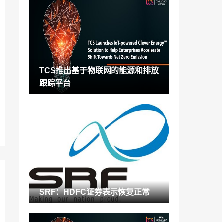
Methanex特立尼达工厂将无限期关闭
2022-04-02
SRF：HDFC证券表示恢复正常
2022-04-02
TCS推出基于物联网的能源和排放
Mangalam Organics Q3FY21 PAT放大至
跟踪平台
Rs。29.78铬
2022-04-02
TCS推出基于物联网的能源和排放跟踪平
台
2022-04-02
DoNER与NEDFi联手为Rs。100 cr启动资
金
2022-04-02
Nouryon宣布与美国公司合作伙伴合作
SRF：HDFC证券表示恢复正常
2022-04-02
麦克德莫特获得液态氢存储研究