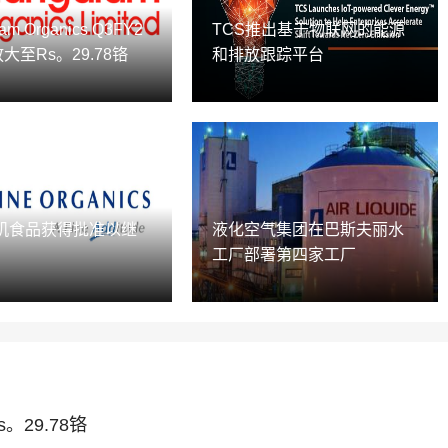
am Organics Q3FY2
TCS推出基于物联网的能源
放大至Rs。29.78铬
和排放跟踪平台
机食品获得批准以继
液化空气集团在巴斯夫丽水
工厂部署第四家工厂
Rs。29.78铬