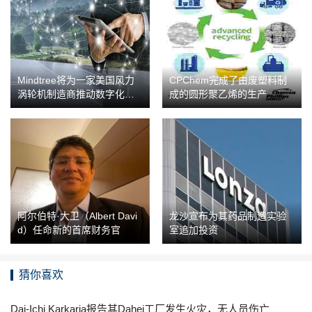
Mindtree将为一家美国风力
CPChem完成了由废塑料制
涡轮机制造商推动数字化转
成的圆形聚乙烯的生产
型
阿尔伯特·大卫（Albert Davi
龙沙宣布为其药品制造实验
d）任命新的首席财务官
室追加投资
猜你喜欢
Dai-Ichi Karkaria报告其Dahej工厂发生火灾，无人员伤亡