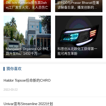
Dai-Ichi Karkaria报告其Dah
IFFCO与Prasar Bharati签署
ej工厂发生火灾，无人员伤亡
谅解备忘录，播发创新的农
业趋势
Mangalam Organics Q2 PAT
科思创从北欧化工获得第一
跳升至Rs。1432千万
批可再生苯酚
猜你喜欢
Haldor Topsoe任命新的CHRO
2022-03-22
Univar宣布Streamline 2022计划