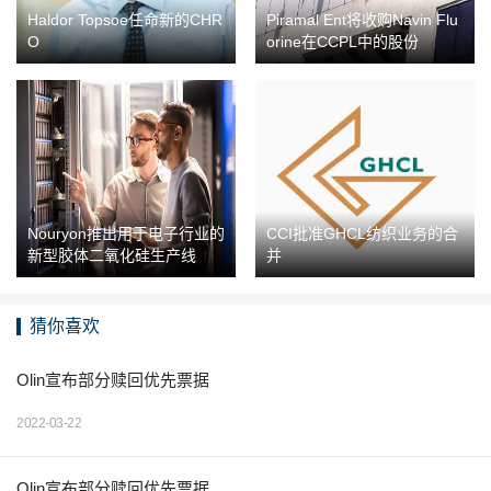
Haldor Topsoe任命新的CHR
Piramal Ent将收购Navin Flu
O
orine在CCPL中的股份
Nouryon推出用于电子行业的
CCI批准GHCL纺织业务的合
新型胶体二氧化硅生产线
并
猜你喜欢
Olin宣布部分赎回优先票据
2022-03-22
Olin宣布部分赎回优先票据